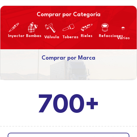
Comprar por Categoría
Inyector
Bombas
Rieles
Refacciones
Válvula
Toberas
Varios
Comprar por Marca
700+