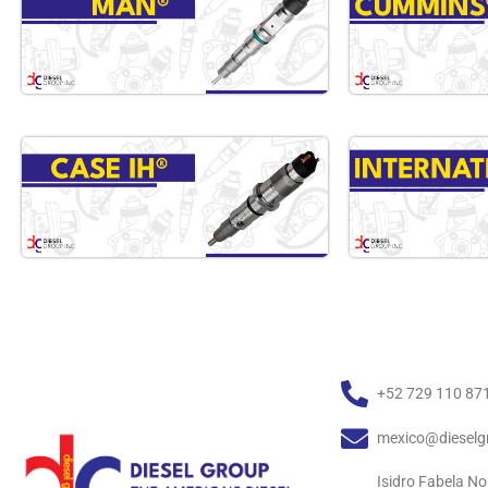
+52 729 110 87
mexico@dieselg
Isidro Fabela No