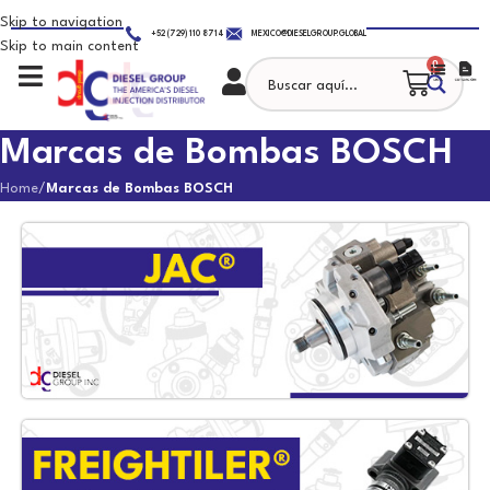
Skip to navigation
+52 (729) 110 8714
MEXICO@DIESELGROUP.GLOBAL
Skip to main content
0
Marcas de Bombas BOSCH
Home
/
Marcas de Bombas BOSCH