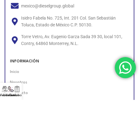
mexico@dieselgroup.global
Isidro Fabela No. 725, Int. 201 Col. San Sebastián
Toluca, Estado de México C.P. 50130.
Torre Vetro, Av. Eugenio Garza Sada 39 30, local 101,
Contry, 64860 Monterrey, N.L.
INFORMACIÓN
Inicio
Nosotros
Contacto
 Vendedor!
Llámanos!
Cotización
Políticas
Unete al Equipo
Encuéntranos en Línea