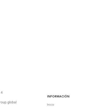
14
INFORMACIÓN
roup.global
Inicio