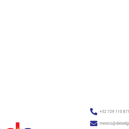
+52 729 110 87
mexico@dieselg