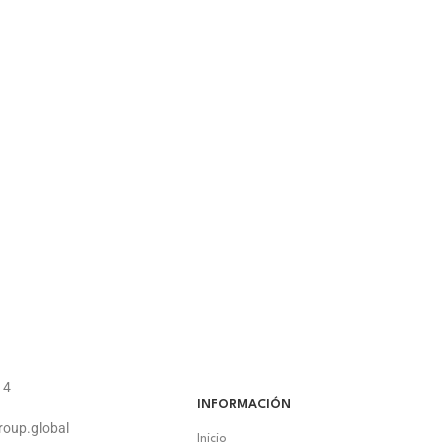
14
INFORMACIÓN
roup.global
Inicio