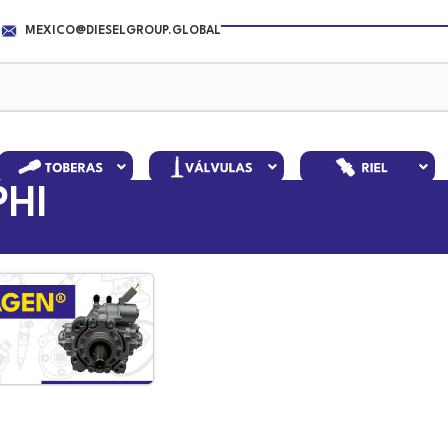
MEXICO@DIESELGROUP.GLOBAL
PHI