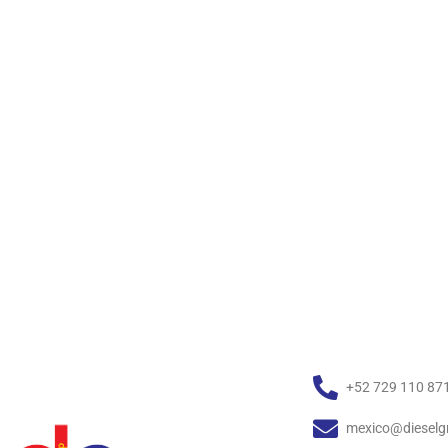
+52 729 110 87
mexico@dieselg