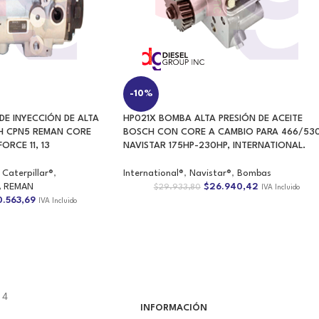
E INYECCIÓN DE ALTA
HP021X BOMBA ALTA PRESIÓN DE ACEITE
CH CPN5 REMAN CORE
BOSCH CON CORE A CAMBIO PARA 466/53
ORCE 11, 13
NAVISTAR 175HP-230HP, INTERNATIONAL.
Caterpillar®
,
International®
,
Navistar®
,
Bombas
 REMAN
$
26.940,42
$
29.933,80
IVA Incluido
0.563,69
IVA Incluido
14
INFORMACIÓN