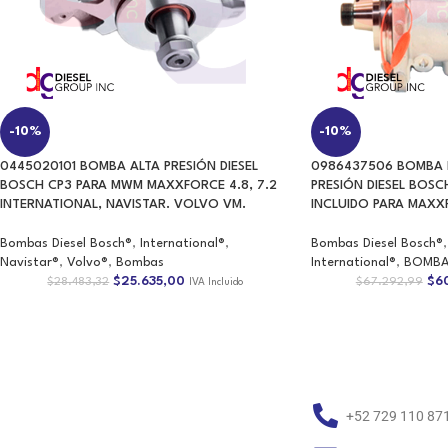
0445020101 BOMBA ALTA PRESIÓN DIESEL
0986437506 BOMBA D
BOSCH CP3 PARA MWM MAXXFORCE 4.8, 7.2
PRESIÓN DIESEL BOS
INTERNATIONAL, NAVISTAR. VOLVO VM.
INCLUIDO PARA MAXXF
Bombas Diesel Bosch®
,
International®
,
Bombas Diesel Bosch®
,
Navistar®
,
Volvo®
,
Bombas
International®
,
BOMBA
$
25.635,00
$
6
$
28.483,32
$
67.292,99
IVA Incluido
+52 729 110 87