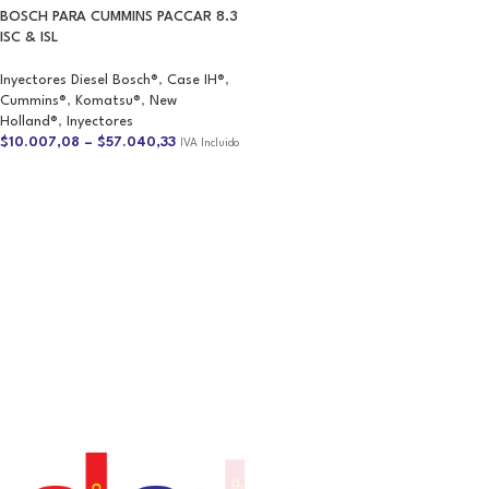
BOSCH PARA CUMMINS PACCAR 8.3
ISC & ISL
Inyectores Diesel Bosch®
,
Case IH®
,
Cummins®
,
Komatsu®
,
New
Holland®
,
Inyectores
$
10.007,08
–
$
57.040,33
IVA Incluido