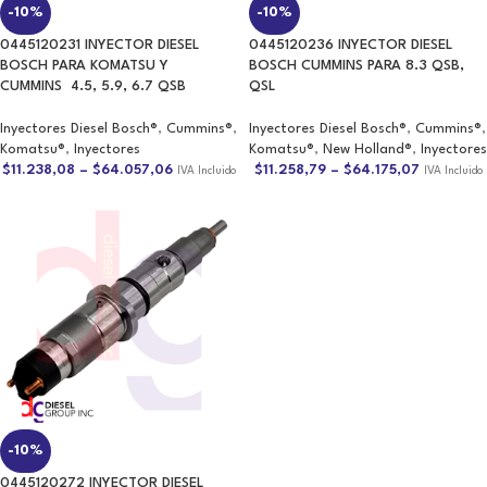
0445120231 INYECTOR DIESEL
0445120236 INYECTOR DIESEL
BOSCH PARA KOMATSU Y
BOSCH CUMMINS PARA 8.3 QSB,
CUMMINS 4.5, 5.9, 6.7 QSB
QSL
Inyectores Diesel Bosch®
,
Cummins®
,
Inyectores Diesel Bosch®
,
Cummins®
,
Komatsu®
,
Inyectores
Komatsu®
,
New Holland®
,
Inyectores
$
11.238,08
–
$
64.057,06
$
11.258,79
–
$
64.175,07
IVA Incluido
IVA Incluido
0445120272 INYECTOR DIESEL