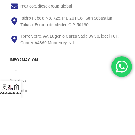
mexico@dieselgroup.global
Isidro Fabela No. 725, Int. 201 Col. San Sebastián
Toluca, Estado de México C.P. 50130.
Torre Vetro, Av. Eugenio Garza Sada 39 30, local 101,
Contry, 64860 Monterrey, N.L.
INFORMACIÓN
Inicio
Nosotros
Contacto
 Vendedor!
Llámanos!
Cotización
Políticas
Unete al Equipo
Encuéntranos en Línea