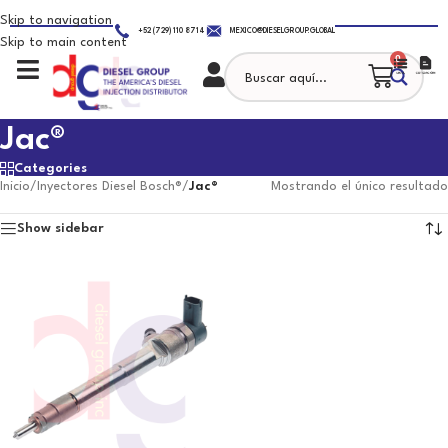
Skip to navigation
+52 (729) 110 8714
MEXICO@DIESELGROUP.GLOBAL
Skip to main content
0
Jac®
Categories
Inicio
/
Inyectores Diesel Bosch®
/
Jac®
Mostrando el único resultado
Show sidebar