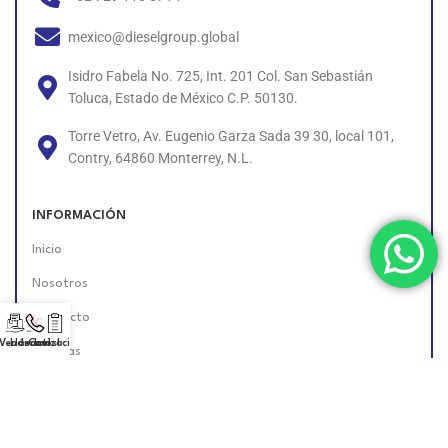
mexico@dieselgroup.global
Isidro Fabela No. 725, Int. 201 Col. San Sebastián
Toluca, Estado de México C.P. 50130.
Torre Vetro, Av. Eugenio Garza Sada 39 30, local 101,
Contry, 64860 Monterrey, N.L.
INFORMACIÓN
Inicio
Nosotros
Contacto
 Vendedor!
Llámanos!
Cotización
Políticas
Unete al Equipo
Encuéntranos en Línea