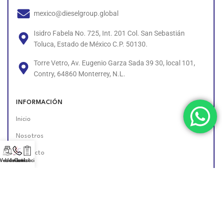
mexico@dieselgroup.global
Isidro Fabela No. 725, Int. 201 Col. San Sebastián
Toluca, Estado de México C.P. 50130.
Torre Vetro, Av. Eugenio Garza Sada 39 30, local 101,
Contry, 64860 Monterrey, N.L.
INFORMACIÓN
Inicio
Nosotros
Contacto
 Vendedor!
Llámanos!
Cotización
Políticas
Unete al Equipo
Encuéntranos en Línea