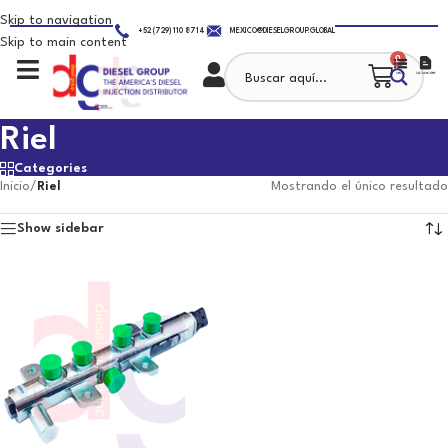
Skip to navigation
+52 (729) 110 8714
MEXICO@DIESELGROUP.GLOBAL
Skip to main content
0
Riel
Categories
Inicio
/
Riel
Mostrando el único resultado
Show sidebar