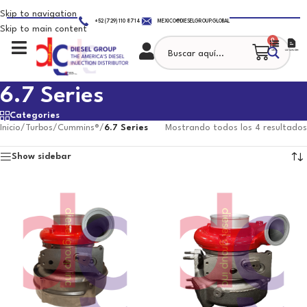
Skip to navigation
+52 (729) 110 8714
MEXICO@DIESELGROUP.GLOBAL
Skip to main content
0
6.7 Series
Categories
Inicio
/
Turbos
/
Cummins®
/
6.7 Series
Mostrando todos los 4 resultados
Show sidebar