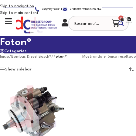
Skip to navigation
+52 (729) 110 8714
MEXICO@DIESELGROUP.GLOBAL
Skip to main content
0
Foton®
Categories
Inicio
/
Bombas Diesel Bosch®
/
Foton®
Mostrando el único resultado
Show sidebar