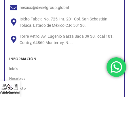
mexico@dieselgroup.global
Isidro Fabela No. 725, Int. 201 Col. San Sebastián
Toluca, Estado de México C.P. 50130.
Torre Vetro, Av. Eugenio Garza Sada 39 30, local 101,
Contry, 64860 Monterrey, N.L.
INFORMACIÓN
Inicio
Nosotros
Contacto
 Vendedor!
Llámanos!
Cotización
Políticas
Unete al Equipo
Encuéntranos en Línea