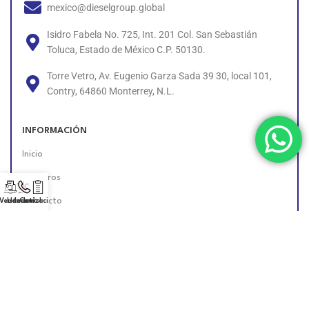
mexico@dieselgroup.global
Isidro Fabela No. 725, Int. 201 Col. San Sebastián
Toluca, Estado de México C.P. 50130.
Torre Vetro, Av. Eugenio Garza Sada 39 30, local 101,
Contry, 64860 Monterrey, N.L.
INFORMACIÓN
Inicio
Nosotros
Contacto
 Vendedor!
Llámanos!
Cotización
Políticas
Unete al Equipo
Encuéntranos en Línea