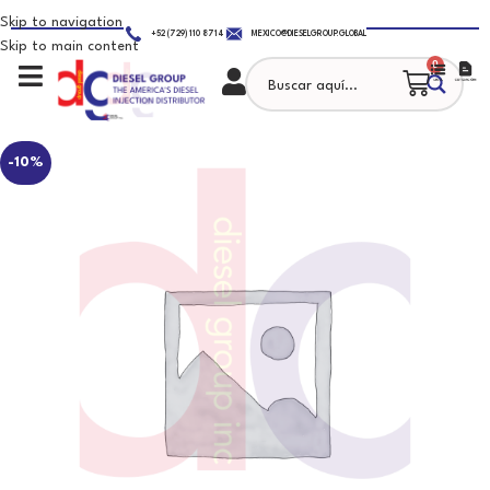
Skip to navigation
+52 (729) 110 8714
MEXICO@DIESELGROUP.GLOBAL
Skip to main content
0