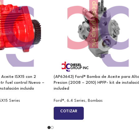
Aceite ISX15 con 2
(AP63643) Ford® Bomba de Aceite para Alt
tr fuel control Nuevo –
Presion (2008 – 2010) HPFP- kit de instalaci
nstalación incluido
included
SX15 Series
Ford®
,
6.4 Series
,
Bombas
COTIZAR