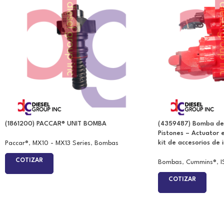
(1861200) PACCAR® UNIT BOMBA
(4359487) Bomba de 
Pistones – Actuator e
kit de accesorios de i
Paccar®
,
MX10 - MX13 Series
,
Bombas
COTIZAR
Bombas
,
Cummins®
,
I
COTIZAR