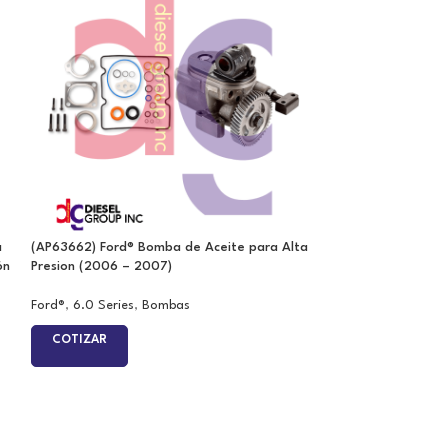
a
(AP63662) Ford® Bomba de Aceite para Alta
(AP63692) (12 cc
ón
Presion (2006 – 2007)
de Aceite para Al
Ford®
,
6.0 Series
,
Bombas
Bombas
,
Internati
Series
COTIZAR
COTIZAR