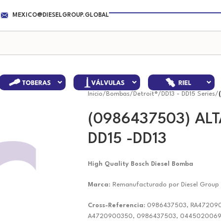
MEXICO@DIESELGROUP.GLOBAL
Inicio
/
Bombas
/
Detroit®
/
DD13 - DD15 Series
/
(0986437503) AL
DD15 -DD13
High Quality Bosch Diesel Bomba
Marca
: Remanufacturado por Diesel Group
Cross-Referencia:
0986437503, RA472090
A4720900350, 0986437503, 0445020069