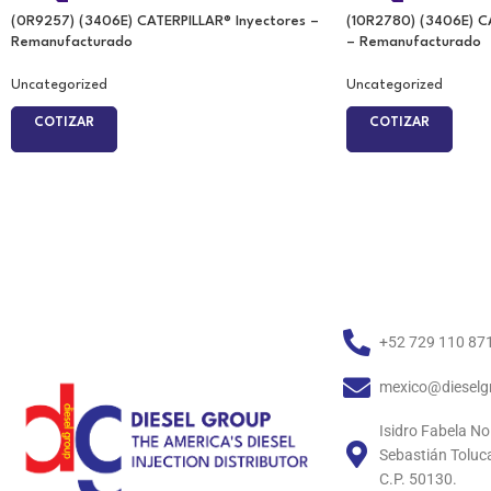
(0R9257) (3406E) CATERPILLAR® Inyectores –
(10R2780) (3406E) C
Remanufacturado
– Remanufacturado
Uncategorized
Uncategorized
COTIZAR
COTIZAR
+52 729 110 87
mexico@dieselg
Isidro Fabela No
Sebastián Toluc
C.P. 50130.