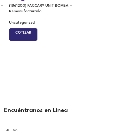
 –
(1861200) PACCAR® UNIT BOMBA –
(2882112RX) CUMM
Remanufacturado
HE400VG/HE451VE
ACCESORIOS DE I
Remanufacturado,
Uncategorized
COTIZAR
Uncategorized
COTIZAR
Encuéntranos en Línea