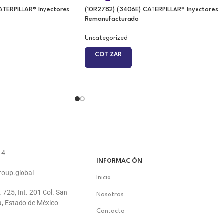
ATERPILLAR® Inyectores
(10R2782) (3406E) CATERPILLAR® Inyectores
Remanufacturado
Uncategorized
COTIZAR
14
INFORMACIÓN
roup.global
Inicio
. 725, Int. 201 Col. San
Nosotros
a, Estado de México
Contacto