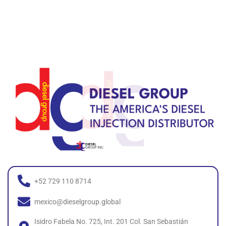
+52 729 110 8714
mexico@dieselgroup.global
Isidro Fabela No. 725, Int. 201 Col. San Sebastián