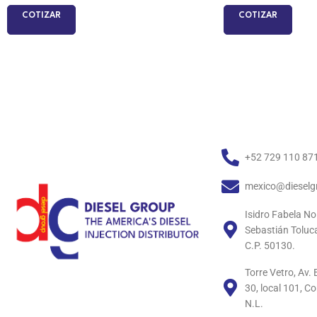
COTIZAR
COTIZAR
+52 729 110 87
mexico@dieselg
Isidro Fabela No
Sebastián Toluc
C.P. 50130.
Torre Vetro, Av
30, local 101, C
N.L.