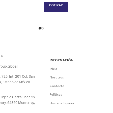
COTIZAR
14
INFORMACIÓN
roup.global
Inicio
. 725, Int. 201 Col. San
Nosotros
a, Estado de México
Contacto
Políticas
. Eugenio Garza Sada 39
ontry, 64860 Monterrey,
Unete al Equipo