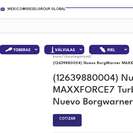
MEXICO@DIESELGROUP.GLOBAL
Inicio
/
Uncategorized
/
(12639880004) Nuevo BorgWarner MAXX
(12639880004) Nu
MAXXFORCE7 Turb
Nuevo Borgwarner
COTIZAR