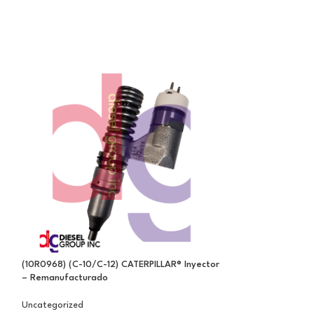
(10R0968) (C-10/C-12) CATERPILLAR® Inyector
(10R2781) (3406E)
– Remanufacturado
Remanufacturado
Uncategorized
Uncategorized