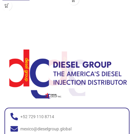
+52 729 110 8714
mexico@dieselgroup.global