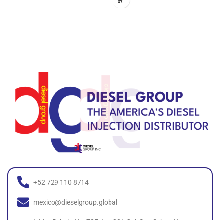
+52 729 110 8714
mexico@dieselgroup.global