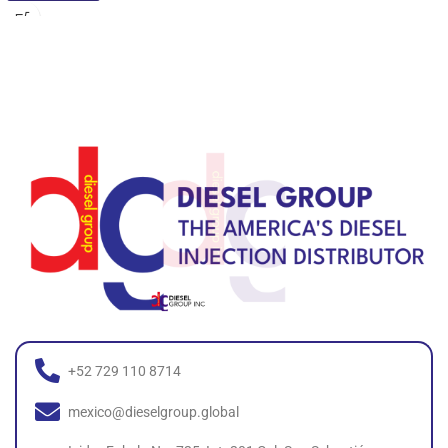
+52 729 110 8714
mexico@dieselgroup.global