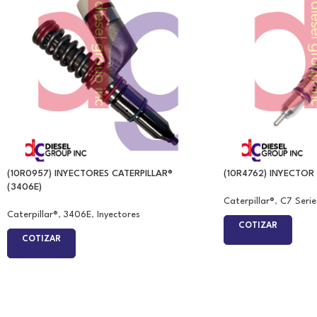
(10R0957) INYECTORES CATERPILLAR®
(10R4762) INYECTOR 
(3406E)
Caterpillar®
,
C7 Serie
Caterpillar®
,
3406E
,
Inyectores
COTIZAR
COTIZAR