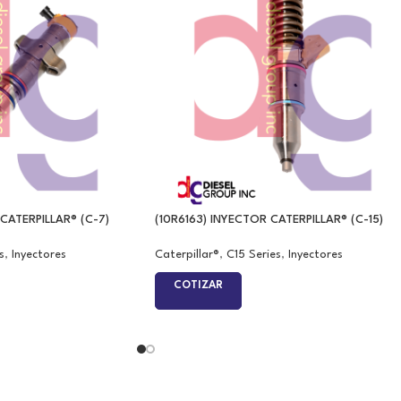
CATERPILLAR® (C-7)
(10R6163) INYECTOR CATERPILLAR® (C-15)
s
,
Inyectores
Caterpillar®
,
C15 Series
,
Inyectores
COTIZAR