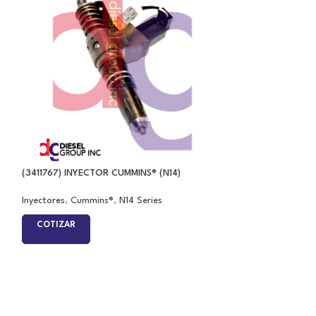
(3411767) INYECTOR CUMMINS® (N14)
(4928171) INYECT
Inyectores
,
Cummins®
,
N14 Series
Inyectores
,
Cummi
COTIZAR
COTIZAR