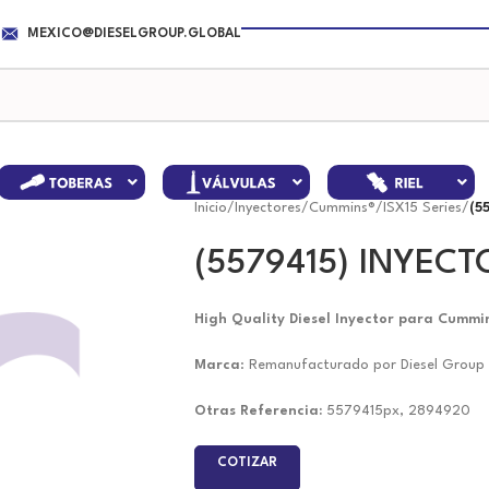
MEXICO@DIESELGROUP.GLOBAL
Inicio
/
Inyectores
/
Cummins®
/
ISX15 Series
/
(5
(5579415) INYECT
High Quality Diesel Inyector para Cummin
Marca
: Remanufacturado por Diesel Group
Otras Referencia:
5579415px, 2894920
COTIZAR