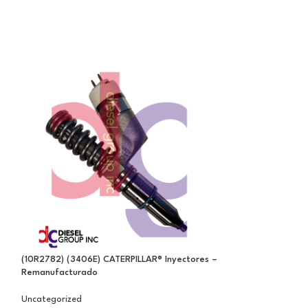
(10R2782) (3406E) CATERPILLAR® Inyectores –
(2882112RX) CUMM
Remanufacturado
HE400VG/HE451VE
ACCESORIOS DE I
Remanufacturado,
Uncategorized