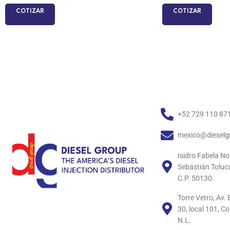
COTIZAR
COTIZAR
+52 729 110 87
mexico@dieselg
Isidro Fabela No
Sebastián Toluc
C.P. 50130.
Torre Vetro, Av
30, local 101, C
N.L.