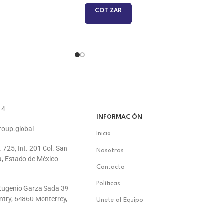
COTIZAR
14
INFORMACIÓN
roup.global
Inicio
. 725, Int. 201 Col. San
Nosotros
a, Estado de México
Contacto
Políticas
. Eugenio Garza Sada 39
ontry, 64860 Monterrey,
Unete al Equipo