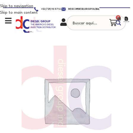
Skip to navigation
+52 (729) 110 8714
MEXICO@DIESELGROUP.GLOBAL
Skip to main content
0