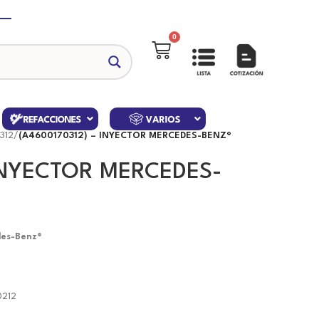
0
312
/
(A4600170312) – INYECTOR MERCEDES-BENZ®
 INYECTOR MERCEDES-
des-Benz®
0212