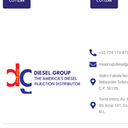
COTIZAR
COTIZAR
+52 729 110 87
mexico@dieselg
Isidro Fabela No
Sebastián Toluc
C.P. 50130.
Torre Vetro, Av
30, local 101, C
N.L.