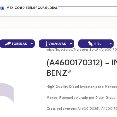
MEXICO@DIESELGROUP.GLOBAL
Inicio
/
Inyectores
/
Mercedes Benz®
/
A4600170
(A4600170312) –
BENZ®
High Quality Diesel Inyector para Merce
Marca:
Remanufacturado por Diesel Group
Cross-references:
A4600100351, A460017