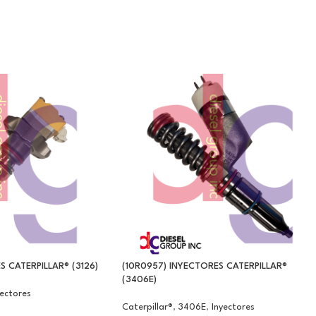
S CATERPILLAR® (3126)
(10R0957) INYECTORES CATERPILLAR®
(3406E)
yectores
Caterpillar®
,
3406E
,
Inyectores