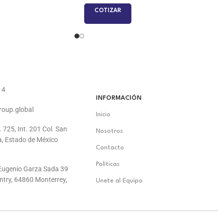
COTIZAR
14
INFORMACIÓN
roup.global
Inicio
. 725, Int. 201 Col. San
Nosotros
a, Estado de México
Contacto
Políticas
. Eugenio Garza Sada 39
ontry, 64860 Monterrey,
Unete al Equipo