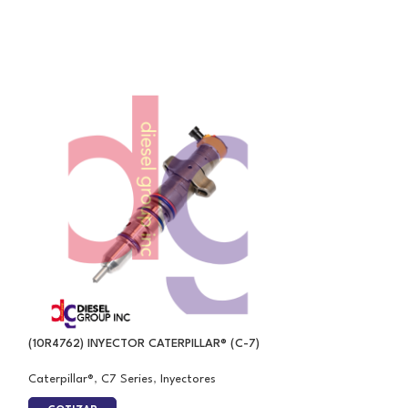
(10R4762) INYECTOR CATERPILLAR® (C-7)
(3411761) INYECT
Caterpillar®
,
C7 Series
,
Inyectores
Inyectores
,
Cummi