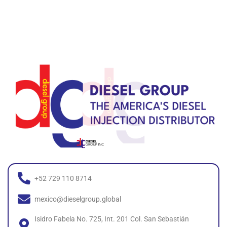
+52 729 110 8714
mexico@dieselgroup.global
Isidro Fabela No. 725, Int. 201 Col. San Sebastián