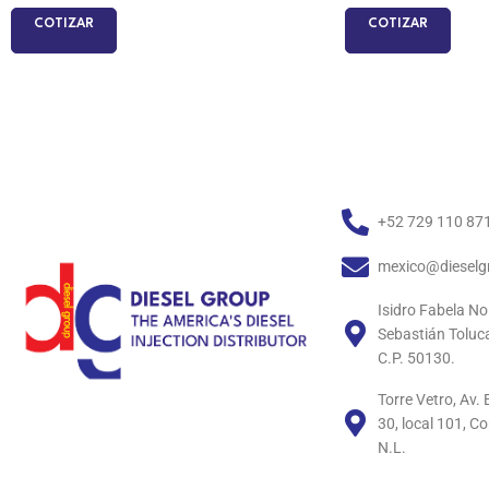
COTIZAR
COTIZAR
+52 729 110 87
mexico@dieselg
Isidro Fabela No
Sebastián Toluc
C.P. 50130.
Torre Vetro, Av
30, local 101, C
N.L.