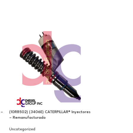
 –
(10R8502) (3406E) CATERPILLAR® Inyectores
(2645A747) Inyec
– Remanufacturado
Uncategorized
Uncategorized