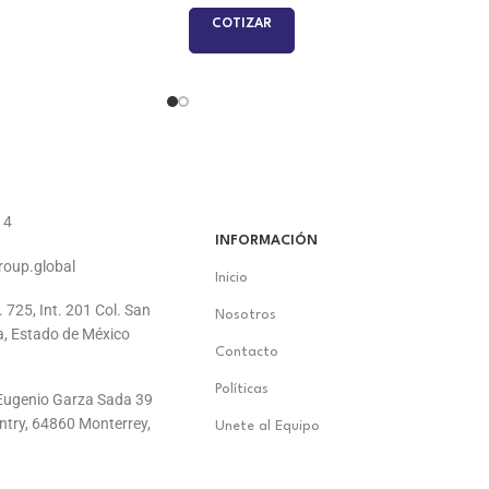
COTIZAR
14
INFORMACIÓN
roup.global
Inicio
. 725, Int. 201 Col. San
Nosotros
a, Estado de México
Contacto
Políticas
. Eugenio Garza Sada 39
ontry, 64860 Monterrey,
Unete al Equipo