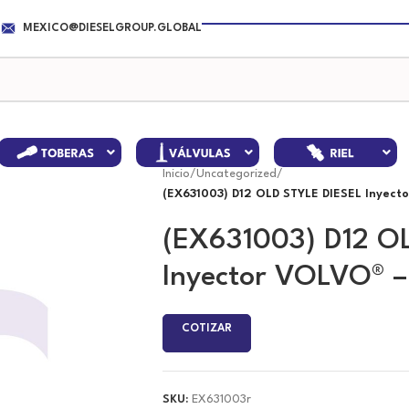
MEXICO@DIESELGROUP.GLOBAL
Inicio
/
Uncategorized
/
(EX631003) D12 OLD STYLE DIESEL Inyec
(EX631003) D12 O
Inyector VOLVO® 
COTIZAR
SKU:
EX631003r