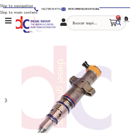
Skip to navigation
+52 (729) 110 8714
MEXICO@DIESELGROUP.GLOBAL
Skip to main content
0