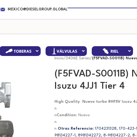
MEXICO@DIESELGROUP.GLOBAL
Inicio
/
3406E Series
/
(F5FVAD-S0011B) Nuevo 
(F5FVAD-S0011B) N
Isuzu 4JJ1 Tier 4
High Quality Nuevo turbo RHF5V Isuzu 4J
n
n
Condition
: Nuevo
n
n
Otras Referencia:
1704231328, 170-423-
98134227-1, 8981342272, 8-98134227-2, 8