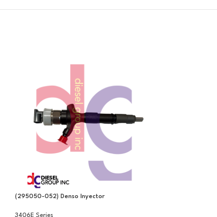
(295050-052) Denso Inyector
(8N7005) Pencil Fu
Caterpillar 3304
3406E Series