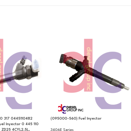
10 317 0445110482
(095000-560) Fuel Inyector
el Inyector 0 445 110
0 ZD25 4CYL2.5L,
3406E Series