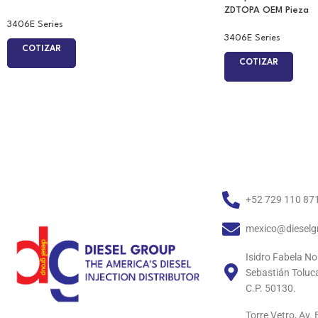
ZDTOPA OEM Pieza
3406E Series
3406E Series
COTIZAR
COTIZAR
+52 729 110 87
mexico@dieselg
Isidro Fabela No
Sebastián Toluc
C.P. 50130.
Torre Vetro, Av