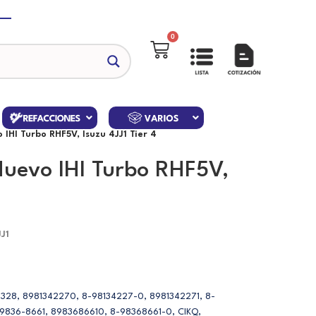
0
IHI Turbo RHF5V, Isuzu 4JJ1 Tier 4
uevo IHI Turbo RHF5V,
J1
1328, 8981342270, 8-98134227-0, 8981342271, 8-
-9836-8661, 8983686610, 8-98368661-0, CIKQ,