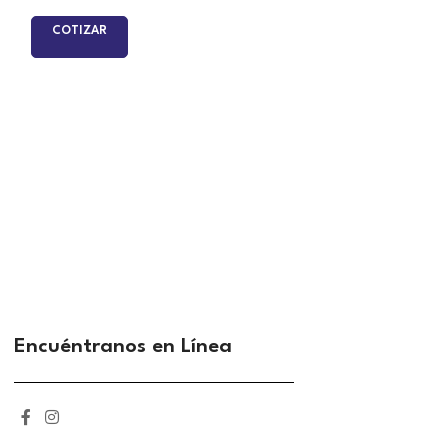
3406E Series
COTIZAR
COTIZAR
Encuéntranos en Línea