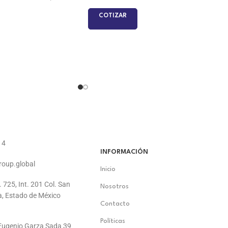
COTIZAR
14
INFORMACIÓN
roup.global
Inicio
. 725, Int. 201 Col. San
Nosotros
a, Estado de México
Contacto
Políticas
. Eugenio Garza Sada 39