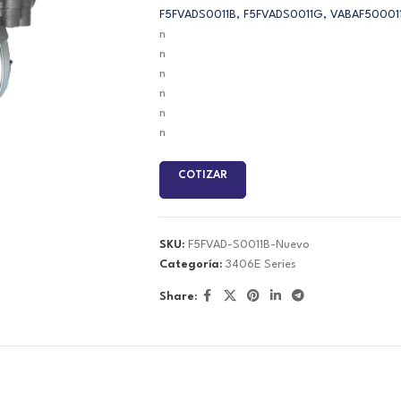
F5FVADS0011B, F5FVADS0011G, VABAF50001
n
n
n
n
n
n
COTIZAR
SKU:
F5FVAD-S0011B-Nuevo
Categoría:
3406E Series
Share: