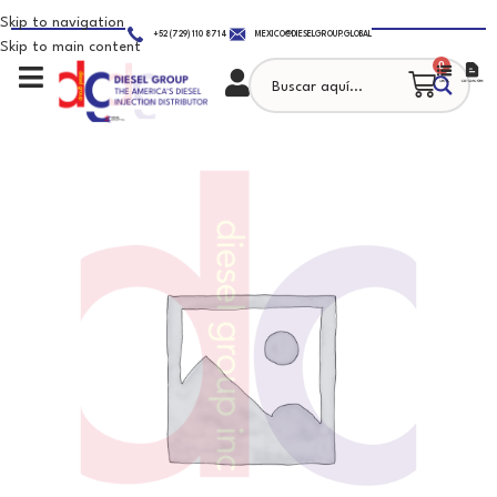
Skip to navigation
+52 (729) 110 8714
MEXICO@DIESELGROUP.GLOBAL
Skip to main content
0