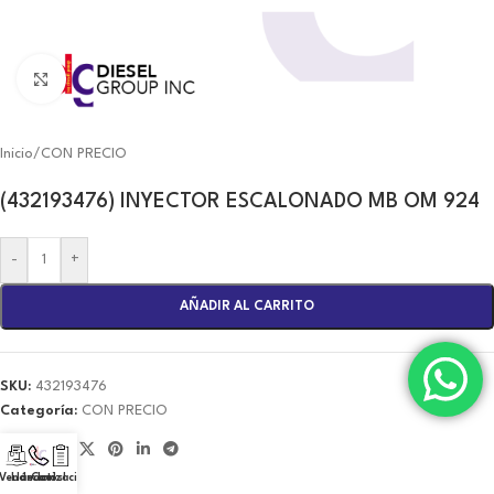
Click to enlarge
Inicio
/
CON PRECIO
(432193476) INYECTOR ESCALONADO MB OM 924
-
+
AÑADIR AL CARRITO
SKU:
432193476
Categoría:
CON PRECIO
Share:
 Vendedor!
Llámanos!
Cotización