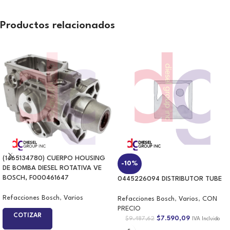
Productos relacionados
(1465134780) CUERPO HOUSING
DE BOMBA DIESEL ROTATIVA VE
BOSCH, F000461647
0445226094 DISTRIBUTOR TUBE
Refacciones Bosch
,
Varios
Refacciones Bosch
,
Varios
,
CON
PRECIO
COTIZAR
$
7.590,09
$
9.487,62
IVA Incluido