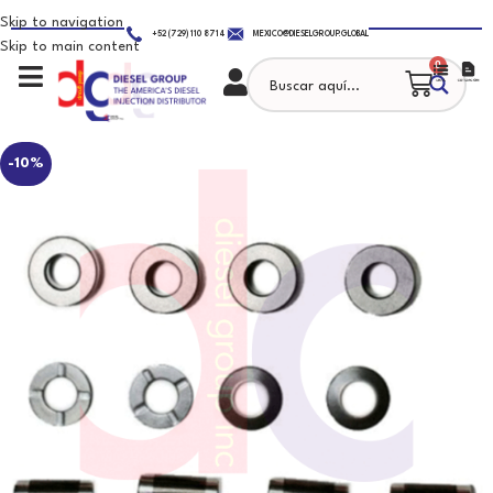
Skip to navigation
+52 (729) 110 8714
MEXICO@DIESELGROUP.GLOBAL
Skip to main content
0