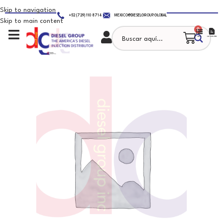
Skip to navigation
+52 (729) 110 8714
MEXICO@DIESELGROUP.GLOBAL
Skip to main content
0