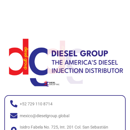
+52 729 110 8714
mexico@dieselgroup.global
Isidro Fabela No. 725, Int. 201 Col. San Sebastián