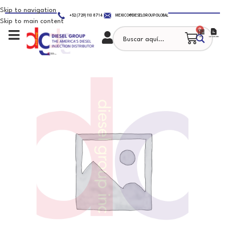
Skip to navigation
+52 (729) 110 8714
MEXICO@DIESELGROUP.GLOBAL
Skip to main content
0