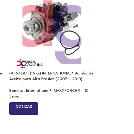
de
(AP63697) (16 cc) INTERNATIONAL® Bomba de
(HP004X) Ford® B
Aceite para Alta Presion (2007 – 2010)
Presion (1994-199
Bombas
,
International®
,
MAXXFORCE 9 - 10
Ford®
,
7.3 Series
,
Series
COTIZAR
COTIZAR