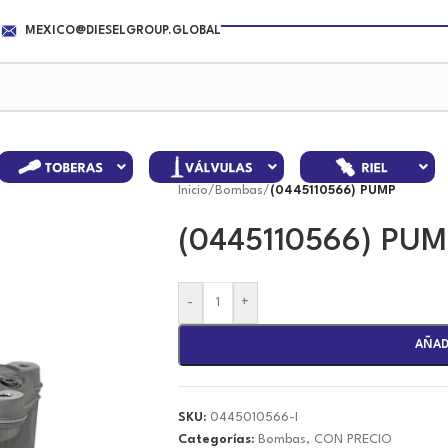
MEXICO@DIESELGROUP.GLOBAL
Inicio
/
Bombas
/
(0445110566) PUMP
(0445110566) PU
-
+
AÑAD
SKU:
0445010566-I
Categorías:
Bombas
,
CON PRECIO