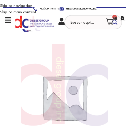
Skip to navigation
+52 (729) 110 8714
MEXICO@DIESELGROUP.GLOBAL
Skip to main content
0