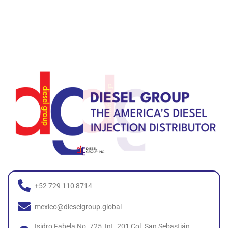
+52 729 110 8714
mexico@dieselgroup.global
Isidro Fabela No. 725, Int. 201 Col. San Sebastián