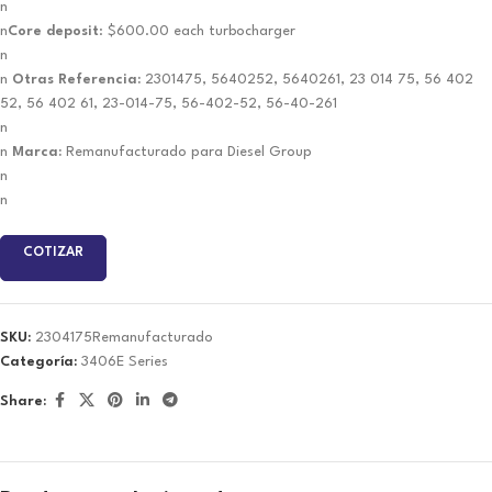
n
n
Core deposit
: $600.00 each turbocharger
n
n
Otras Referencia:
2301475, 5640252, 5640261, 23 014 75, 56 402
52, 56 402 61, 23-014-75, 56-402-52, 56-40-261
n
n
Marca:
Remanufacturado para Diesel Group
n
n
COTIZAR
SKU:
2304175Remanufacturado
Categoría:
3406E Series
Share: