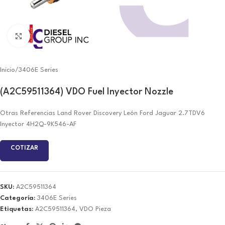
Click to enlarge
Inicio
/
3406E Series
(A2C59511364) VDO Fuel Inyector Nozzle
Otras Referencias Land Rover Discovery León Ford Jaguar 2.7TDV6
Inyector 4H2Q-9K546-AF
COTIZAR
SKU:
A2C59511364
Categoría:
3406E Series
Etiquetas:
A2C59511364
,
VDO Pieza