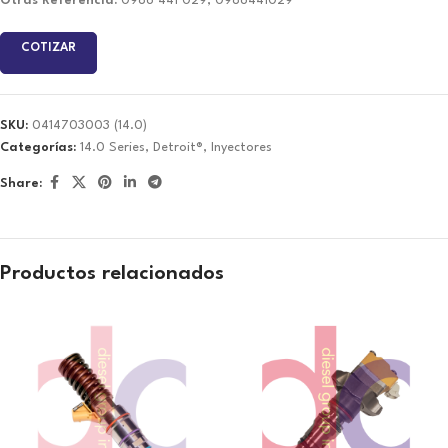
Otras Referencia:
0986 441 029, 0986441029
COTIZAR
SKU:
0414703003 (14.0)
Categorías:
14.0 Series
,
Detroit®
,
Inyectores
Share:
Productos relacionados