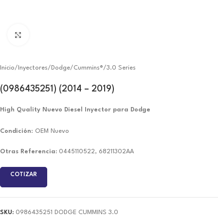
Click to enlarge
Inicio
/
Inyectores
/
Dodge/Cummins®
/
3.0 Series
(0986435251) (2014 – 2019)
High Quality Nuevo Diesel Inyector para Dodge
Condición
: OEM Nuevo
Otras Referencia:
0445110522, 68211302AA
COTIZAR
SKU:
0986435251 DODGE CUMMINS 3.0