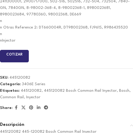
2411300001, 2900717000, 502-516, 502516, 732-504, 732504, 7840-
GN, 7840GN, 8-98002-368-4, 8-98002368-1, 8980023681,
8980023684, 97780360, 98002368, DE669
n
n Otras Reference 2: DT660004R, DT98002368, FJ961S, R986435520
n
nInjector
COTIZAR
SKU:
445120082
Categoría:
3406E Series
Etiquetas:
445120082
,
445120082 Bosch Common Rail Inyector
,
Bosch
,
Common Rail
,
Inyector
Share:
Descripción
445120082 445-120082 Bosch Common Rail Inyector