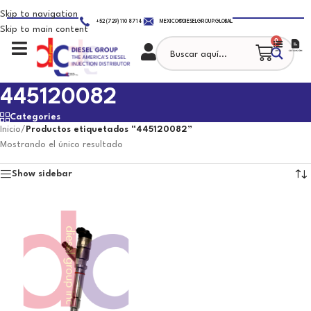
Skip to navigation
+52 (729) 110 8714
MEXICO@DIESELGROUP.GLOBAL
Skip to main content
0
445120082
Categories
Inicio
/
Productos etiquetados “445120082”
Mostrando el único resultado
Show sidebar