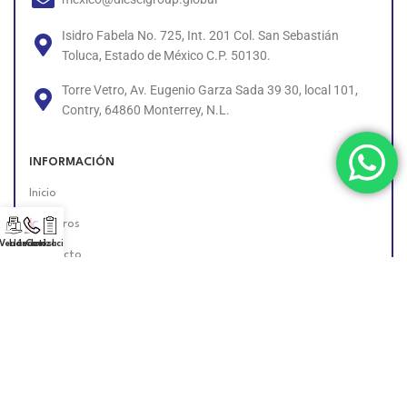
Isidro Fabela No. 725, Int. 201 Col. San Sebastián
Toluca, Estado de México C.P. 50130.
Torre Vetro, Av. Eugenio Garza Sada 39 30, local 101,
Contry, 64860 Monterrey, N.L.
INFORMACIÓN
Inicio
Nosotros
 Vendedor!
Llámanos!
Cotización
Contacto
Políticas
Unete al Equipo
Encuéntranos en Línea