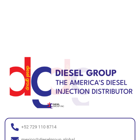
+52 729 110 8714
mexico@dieselgroup.global