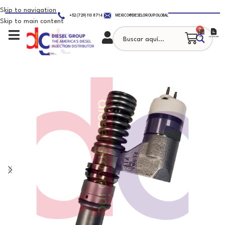
Skip to navigation
+52 (729) 110 8714
MEXICO@DIESELGROUP.GLOBAL
Skip to main content
0