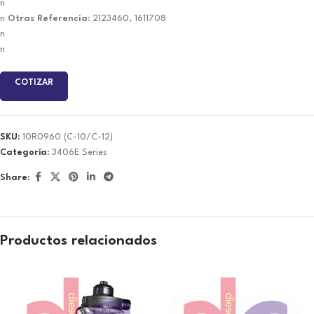
n
n
Otras Referencia:
2123460, 1611708
n
n
COTIZAR
SKU:
10R0960 (C-10/C-12)
Categoría:
3406E Series
Share:
Productos relacionados