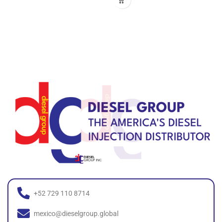
+52 729 110 8714
mexico@dieselgroup.global