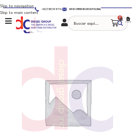
Skip to navigation
+52 (729) 110 8714
MEXICO@DIESELGROUP.GLOBAL
Skip to main content
0