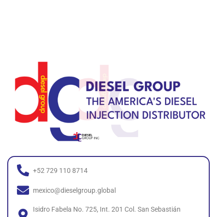
+52 729 110 8714
mexico@dieselgroup.global
Isidro Fabela No. 725, Int. 201 Col. San Sebastián