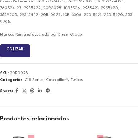
Cross-Referencia:
760524-5023s, 760524-0023, 760524-9023,
760524-23, 2935422, 20R0028, 10R6306, 2935421, 2935420,
3539905, 293-5422, 20R-0028, 10R-6306, 293-5421, 293-5420, 353-
9905.
Marca
: Remanufacturado por Diesel Group
COTIZAR
SKU:
20R0028
Categorías:
C15 Series
,
Caterpillar®
,
Turbos
Share:
Productos relacionados