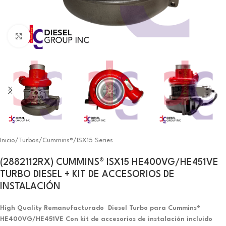
Click to enlarge
Inicio
/
Turbos
/
Cummins®
/
ISX15 Series
(2882112RX) CUMMINS® ISX15 HE400VG/HE451VE
TURBO DIESEL + KIT DE ACCESORIOS DE
INSTALACIÓN
High Quality Remanufacturado Diesel Turbo para Cummins®
HE400VG/HE451VE Con kit de accesorios de instalación incluido