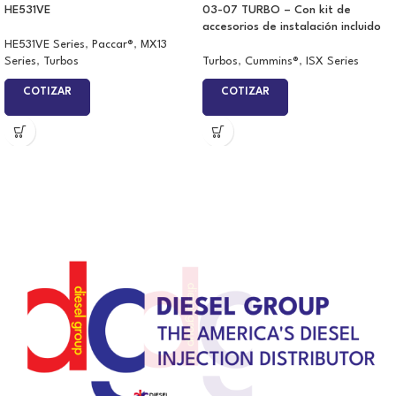
HE531VE
03-07 TURBO – Con kit de
accesorios de instalación incluido
HE531VE Series
,
Paccar®
,
MX13
Series
,
Turbos
Turbos
,
Cummins®
,
ISX Series
COTIZAR
COTIZAR