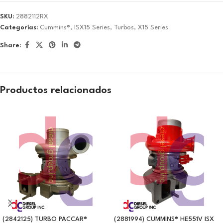
SKU:
2882112RX
Categorías:
Cummins®
,
ISX15 Series
,
Turbos
,
X15 Series
Share:
Productos relacionados
(2842125) TURBO PACCAR®
(2881994) CUMMINS® HE551V ISX