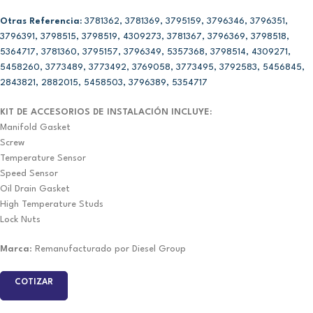
Otras Referencia:
3781362, 3781369, 3795159, 3796346, 3796351,
3796391, 3798515, 3798519, 4309273, 3781367, 3796369, 3798518,
5364717, 3781360, 3795157, 3796349, 5357368, 3798514, 4309271,
5458260, 3773489, 3773492, 3769058, 3773495, 3792583, 5456845,
2843821, 2882015, 5458503, 3796389, 5354717
KIT DE ACCESORIOS DE INSTALACIÓN INCLUYE:
Manifold Gasket
Screw
Temperature Sensor
Speed Sensor
Oil Drain Gasket
High Temperature Studs
Lock Nuts
Marca
: Remanufacturado por Diesel Group
COTIZAR