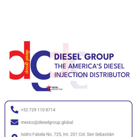
+52 729 110 8714
mexico@dieselgroup.global
Isidro Fabela No. 725, Int. 201 Col. San Sebastián