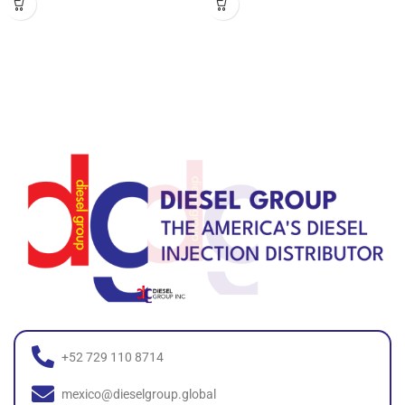
+52 729 110 8714
mexico@dieselgroup.global