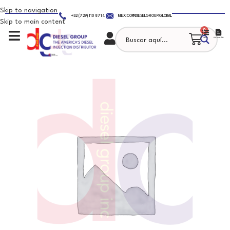
Skip to navigation
+52 (729) 110 8714
MEXICO@DIESELGROUP.GLOBAL
Skip to main content
0