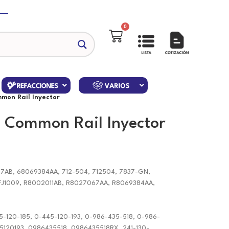
0
mon Rail Inyector
 Common Rail Inyector
67AB, 68069384AA, 712-504, 712504, 7837-GN,
FJ1009, R8002011AB, R8027067AA, R8069384AA,
5-120-185, 0-445-120-193, 0-986-435-518, 0-986-
5120193, 0986435518, 0986435518RX, 241-130-