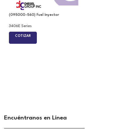
(095000-560) Fuel Inyector
(095000-829) Den
Hilux D4D-portun
829 095000-7781
3406E Series
09330 #11
COTIZAR
3406E Series
COTIZAR
Encuéntranos en Línea