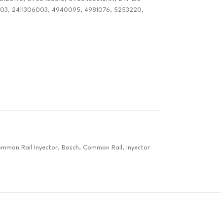
003, 2411306003, 4940095, 4981076, 5253220,
mmon Rail Inyector
,
Bosch
,
Common Rail
,
Inyector