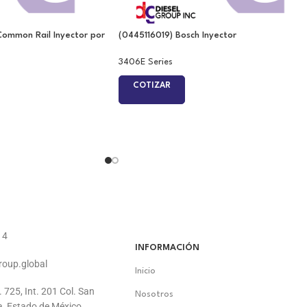
Common Rail Inyector por
(0445116019) Bosch Inyector
3406E Series
COTIZAR
14
INFORMACIÓN
roup.global
Inicio
. 725, Int. 201 Col. San
Nosotros
a, Estado de México