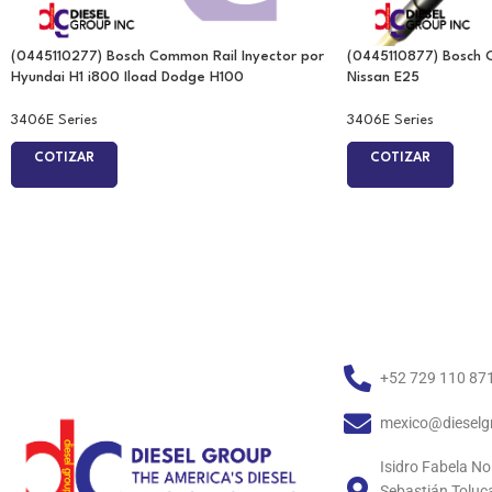
(0445110277) Bosch Common Rail Inyector por
(0445110877) Bosch 
Hyundai H1 i800 Iload Dodge H100
Nissan E25
3406E Series
3406E Series
COTIZAR
COTIZAR
+52 729 110 87
mexico@dieselg
Isidro Fabela No
Sebastián Toluc