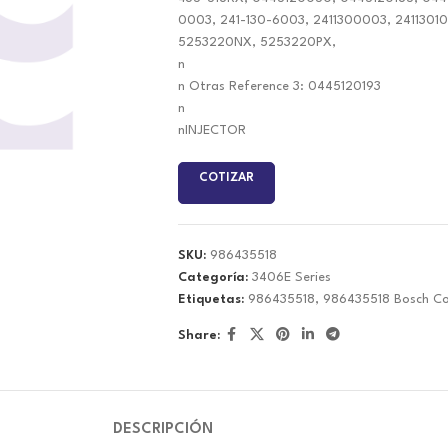
0003, 241-130-6003, 2411300003, 2411301
5253220NX, 5253220PX,
n
n Otras Reference 3: 0445120193
n
nINJECTOR
COTIZAR
SKU:
986435518
Categoría:
3406E Series
Etiquetas:
986435518
,
986435518 Bosch Co
Share:
DESCRIPCIÓN