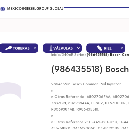
MEXICO@DIESELGROUP.GLOBAL
Inicio
/
3406E Series
/
(986435518) Bosch Com
(986435518) Bosch
986435518 Bosch Common Rail Inyector
n
n Otras Referencia: 68027067AA, 680270
7837GN, 8069384AA, DE802, DT670001R, 
R8069384AB, R986435518,
n
n Otras Reference 2: 0-445-120-050, 0-44
435-518RX, 0445120050, 0445120185, 044